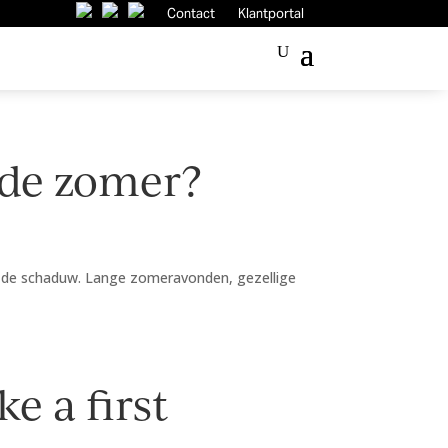
Contact
Klantportal
r de zomer?
n in de schaduw. Lange zomeravonden, gezellige
e a first