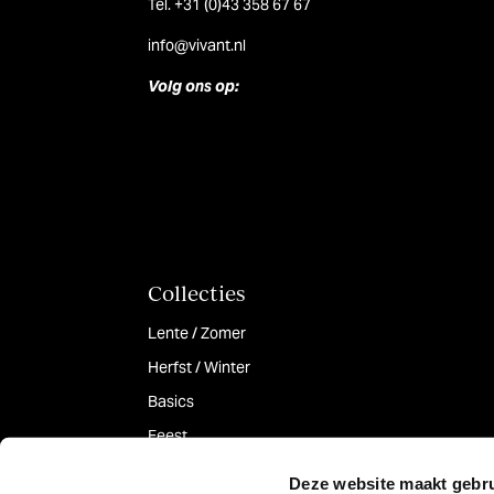
Tel. +31 (0)43 358 67 67
info@vivant.n
l
Volg ons op:
Collecties
Lente / Zomer
Herfst / Winter
Basics
Feest
Deze website maakt gebru