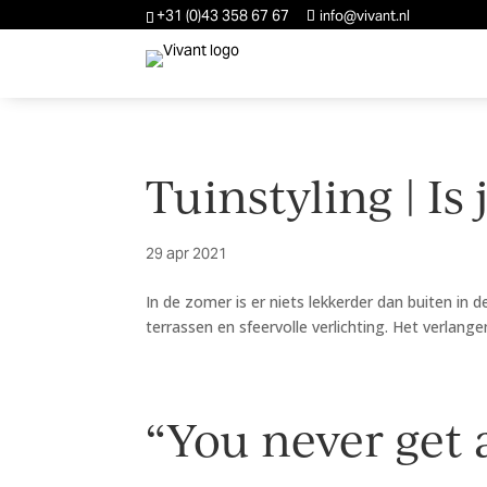
+31 (0)43 358 67 67
info@vivant.nl
Tuinstyling | Is
29 apr 2021
In de zomer is er niets lekkerder dan buiten in 
terrassen en sfeervolle verlichting. Het verlangen 
“You never get 