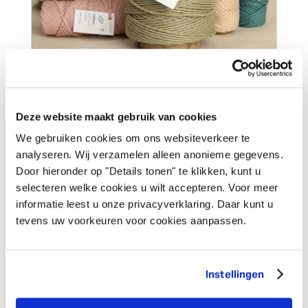
basics
Ontdek onze basis tafelaankleding, inpakpapier,
Deze website maakt gebruik van cookies
verpakkingen, lint en koord zoals double face
We gebruiken cookies om ons websiteverkeer te
satijn, organza, jute koord en raffia.
analyseren. Wij verzamelen alleen anonieme gegevens.
Bekijk deze collectie
Door hieronder op "Details tonen" te klikken, kunt u
selecteren welke cookies u wilt accepteren. Voor meer
informatie leest u onze privacyverklaring. Daar kunt u
tevens uw voorkeuren voor cookies aanpassen.
Instellingen