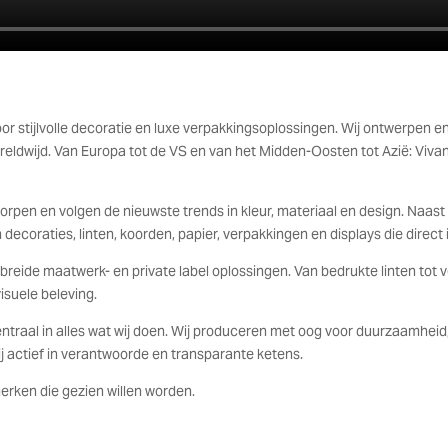
voor stijlvolle decoratie en luxe verpakkingsoplossingen. Wij ontwerpen
ereldwijd. Van Europa tot de VS en van het Midden-Oosten tot Azië: Viv
orpen en volgen de nieuwste trends in kleur, materiaal en design. Naast
 decoraties, linten, koorden, papier, verpakkingen en displays die direc
gebreide maatwerk- en private label oplossingen. Van bedrukte linten t
isuele beleving.
centraal in alles wat wij doen. Wij produceren met oog voor duurzaamheid
wij actief in verantwoorde en transparante ketens.
merken die gezien willen worden.