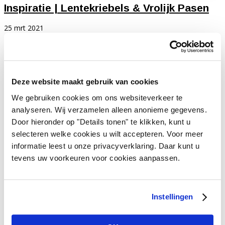
Inspiratie | Lentekriebels & Vrolijk Pasen
25 mrt 2021
De weken vliegen voorbij en binnenkort is het alweer Pasen. De
eerste feestdag en fijn lang weekend op de agenda. Tijd om
inspiratie op te doen voor paasdecoratie! Benieuwd naar
inspirerende ideeën om een paasgevoel bij jou thuis te creëren?
Deze website maakt gebruik van cookies
lees dan vooral verder. De...
We gebruiken cookies om ons websiteverkeer te
analyseren. Wij verzamelen alleen anonieme gegevens.
Vivant Decorations B.V.
Door hieronder op "Details tonen" te klikken, kunt u
Amerikalaan 21
selecteren welke cookies u wilt accepteren. Voor meer
6199 AE Maastricht Airport
Nederland
informatie leest u onze privacyverklaring. Daar kunt u
tevens uw voorkeuren voor cookies aanpassen.
Tel. +31 (0)43 358 67 67
info@vivant.n
l
Volg ons op:
Instellingen