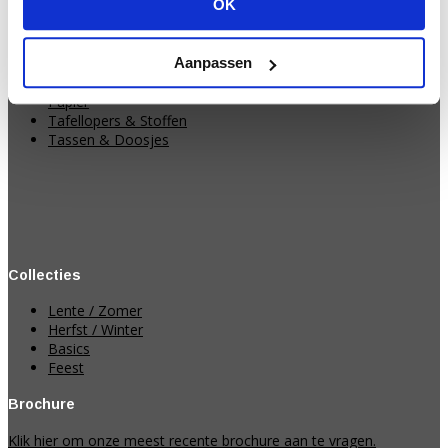
OK
Productcategorieën
Decoraties
Koorden
Aanpassen
Linten
Papier
Tafellopers & Stoffen
Tassen & Doosjes
Collecties
Lente / Zomer
Herfst / Winter
Basics
Feest
Brochure
Klik hier om onze meest recente brochure aan te vragen.