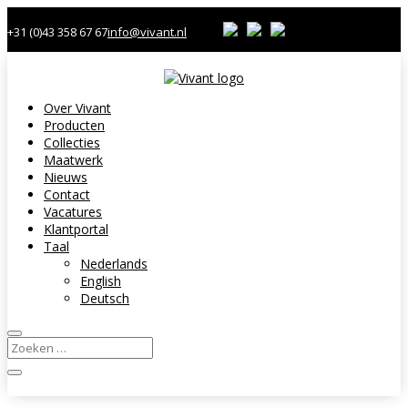
+31 (0)43 358 67 67
info@vivant.nl
Over Vivant
Producten
Collecties
Maatwerk
Nieuws
Contact
Vacatures
Klantportal
Taal
Nederlands
English
Deutsch