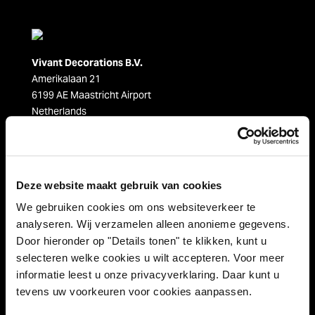
Vivant Decorations B.V.
Amerikalaan 21
6199 AE Maastricht Airport
Netherlands
Tel +31 (0)43 358 67 67
info@vivant.n
l
Deze website maakt gebruik van cookies
Follow us on:
We gebruiken cookies om ons websiteverkeer te
analyseren. Wij verzamelen alleen anonieme gegevens.
Door hieronder op "Details tonen" te klikken, kunt u
selecteren welke cookies u wilt accepteren. Voor meer
Product categories
informatie leest u onze privacyverklaring. Daar kunt u
Decorations
tevens uw voorkeuren voor cookies aanpassen.
Strings