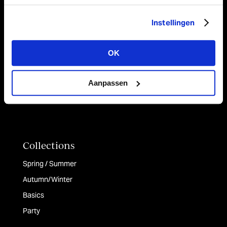
Ribbons
Instellingen
Paper
Table runners & Fabrics
OK
Bags & Boxes
Aanpassen
Collections
Spring / Summer
Autumn/Winter
Basics
Party