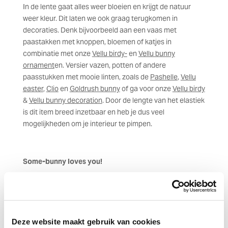
In de lente gaat alles weer bloeien en krijgt de natuur
weer kleur. Dit laten we ook graag terugkomen in
decoraties. Denk bijvoorbeeld aan een vaas met
paastakken met knoppen, bloemen of katjes in
combinatie met onze
Vellu birdy-
en
Vellu bunny
ornament
en. Versier vazen, potten of andere
paasstukken met mooie linten, zoals de
Pashelle
,
Vellu
easter
,
Clio
en
Goldrush bunny
of ga voor onze
Vellu birdy
&
Vellu bunny decoration
. Door de lengte van het elastiek
is dit item breed inzetbaar en heb je dus veel
mogelijkheden om je interieur te pimpen.
Some-bunny loves you!
Iemand in deze tijd een hart onder de riem steken?
Verpak jouw cadeautje met vrolijke items uit onze
voorjaarscollectie! Gebruik ons mooie
Silk paper
in
zachte voorjaarstinten met bijpassende linten, tags of
Deze website maakt gebruik van cookies
ornamenten om jouw geschenk nog specialer te maken.