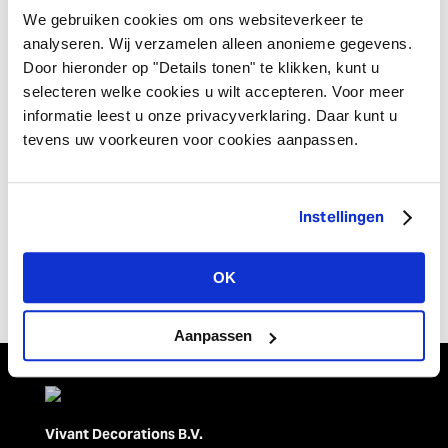
We gebruiken cookies om ons websiteverkeer te
De
Bunny bag palette
&
Bunny bag crispy
kun je hier ook
analyseren. Wij verzamelen alleen anonieme gegevens.
heel goed voor gebruiken! Stop hier bijvoorbeeld lekkere
chocolade eitjes in of andere lekkernijen. Deze zakjes
Door hieronder op "Details tonen" te klikken, kunt u
hebben we in verschillende pastelkleuren. Bunny bag
selecteren welke cookies u wilt accepteren. Voor meer
palette is er in twee maten.
informatie leest u onze privacyverklaring. Daar kunt u
tevens uw voorkeuren voor cookies aanpassen.
Geniet van elkaar (hopelijk ook van het weer) en maak er
een vrolijk Paasfeest van!
Meer over deze producten weten of geïnteresseerd in de
Instellingen
rest van de collecties? Neem dan contact met ons op of
neem een kijkje op onze
Webshop,
Instagram
,
Pinteres
t
OK
en
Facebook.
Aanpassen
Vivant Decorations B.V.