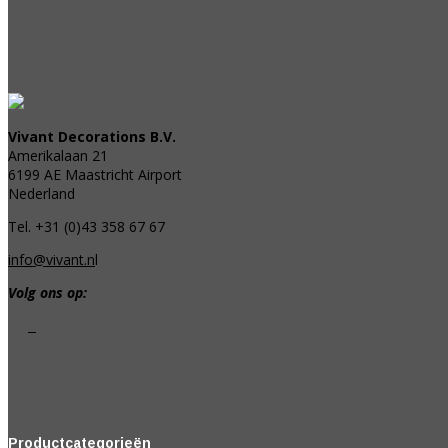
Vivant Decorations B.V.
Amerikalaan 21
6199 AE Maastricht Airport
Nederland
Tel. +31 (0)43 358 67 67
info@vivant.n
l
Volg ons op:
Productcategorieën