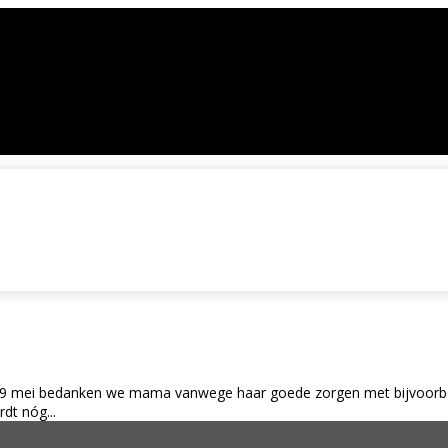
ag 9 mei bedanken we mama vanwege haar goede zorgen met bijvoorbe
dt nóg...