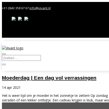
+31 (0)43 358 67 67
info@vivant.nl
Contact
Klantportal
Moederdag | Een dag vol verrassingen
14 apr 2021
Het is weer tijd om je moeder in het zonnetje te zetten! Op zond
sieraden of een lekker ontbijtje. Een cadeau krijgen is leuk, maar wor