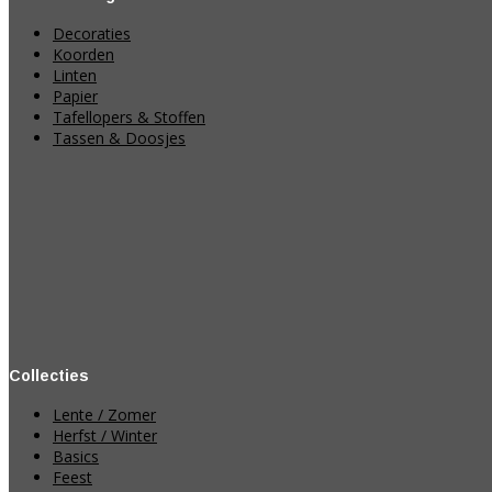
Decoraties
Koorden
Linten
Papier
Tafellopers & Stoffen
Tassen & Doosjes
Collecties
Lente / Zomer
Herfst / Winter
Basics
Feest