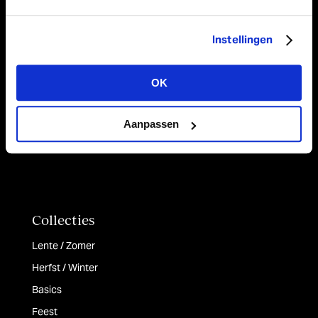
Koorden
Linten
Instellingen
Papier
Tafellopers & Stoffen
OK
Tassen & Doosjes
Aanpassen
Collecties
Lente / Zomer
Herfst / Winter
Basics
Feest