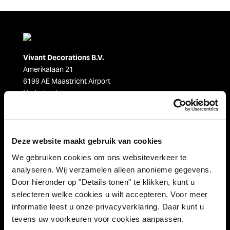
Vivant Decorations B.V.
Amerikalaan 21
6199 AE Maastricht Airport
Nederland
Tel. +31 (0)43 358 67 67
info@vivant.n
l
Deze website maakt gebruik van cookies
Volg ons op:
We gebruiken cookies om ons websiteverkeer te
analyseren. Wij verzamelen alleen anonieme gegevens.
Door hieronder op "Details tonen" te klikken, kunt u
selecteren welke cookies u wilt accepteren. Voor meer
Productcategorieën
informatie leest u onze privacyverklaring. Daar kunt u
tevens uw voorkeuren voor cookies aanpassen.
Decoraties