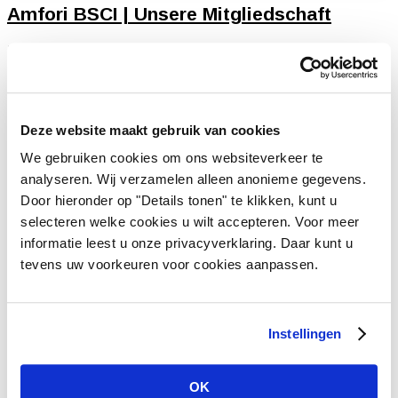
Amfori BSCI | Unsere Mitgliedschaft
22 Apr. 2026
Amfori-Mitgliedschaft (BSCI) Für Unternehmen ist es heute
genauso wichtig, Gutes für die Menschen und den Planeten zu tun
wie ihre Einnahmen. Kunden, Stakeholder und
Nichtregierungsorganisationen verlangen, dass Unternehmen
Deze website maakt gebruik van cookies
heute auf ethische, transparente und nachhaltige Weise arbeiten.
We gebruiken cookies om ons websiteverkeer te
Die Aufgabe von...
analyseren. Wij verzamelen alleen anonieme gegevens.
Door hieronder op "Details tonen" te klikken, kunt u
Vivant Decorations B.V.
selecteren welke cookies u wilt accepteren. Voor meer
Amerikalaan 21
informatie leest u onze privacyverklaring. Daar kunt u
6199 AE Maastricht Airport
tevens uw voorkeuren voor cookies aanpassen.
Niederlande
Tel +31 (0)43 358 67 67
info@vivant.n
l
Instellingen
Folgen Sie uns auf:
OK