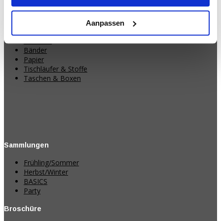
Produktkategorien
Aanpassen
Dekorationen
Streicher
Bänder
Papier
Tischläufer & Stoffe
Taschen & Boxen
Sammlungen
Frühling/Sommer
Herbst/Winter
BASICS
Party
Broschüre