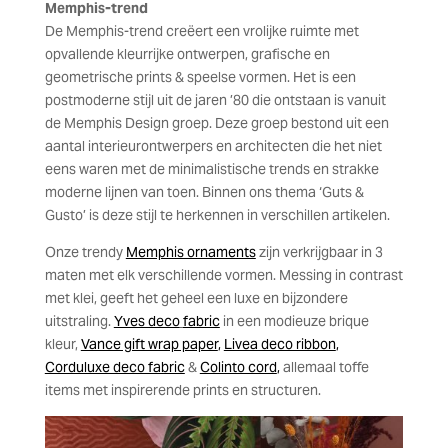
Memphis-trend
De Memphis-trend creëert een vrolijke ruimte met
opvallende kleurrijke ontwerpen, grafische en
geometrische prints & speelse vormen. Het is een
postmoderne stijl uit de jaren ’80 die ontstaan is vanuit
de Memphis Design groep. Deze groep bestond uit een
aantal interieurontwerpers en architecten die het niet
eens waren met de minimalistische trends en strakke
moderne lijnen van toen. Binnen ons thema ‘Guts &
Gusto’ is deze stijl te herkennen in verschillen artikelen.
Onze trendy
Memphis ornaments
zijn verkrijgbaar in 3
maten met elk verschillende vormen. Messing in contrast
met klei, geeft het geheel een luxe en bijzondere
uitstraling.
Yves deco
fabric
in een modieuze brique
kleur,
Vance gift wrap paper
,
Livea deco ribbon
,
Corduluxe deco fabric
&
Colinto cord
,
allemaal toffe
items met inspirerende prints en structuren.