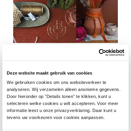
World well-being
Duurzaamheid en herbruikbaarheid zijn belangrijker dan
ooit. Binnen dit thema hebben we artikelen die gemaakt
Deze website maakt gebruik van cookies
zijn van recycled- en/of ecologisch materiaal. Zo hebben
We gebruiken cookies om ons websiteverkeer te
we bijvoorbeeld
Recycled silk fiber balls
in onze collectie.
analyseren. Wij verzamelen alleen anonieme gegevens.
Dit product is gemaakt van zijden stofrestanten. Kijk voor
Door hieronder op "Details tonen" te klikken, kunt u
meer informatie over de Recycled silk fiber balls naar:
selecteren welke cookies u wilt accepteren. Voor meer
https://www.vivantdecorations.com/recycledsilkfiberball
s
informatie leest u onze privacyverklaring. Daar kunt u
tevens uw voorkeuren voor cookies aanpassen.
Soft paper pouches
zijn een mooie toevoeging aan je
interieur! Het zijn handgemaakte papieren plantenzakjes