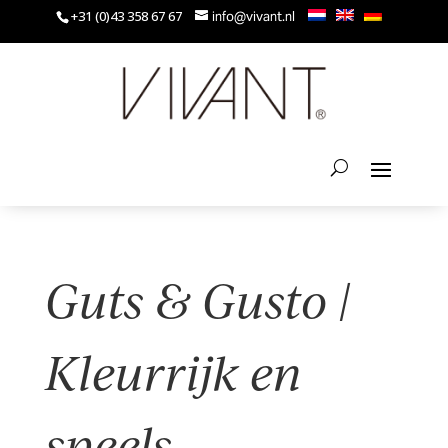
+31 (0)43 358 67 67
info@vivant.nl
Guts & Gusto |
Kleurrijk en
speels