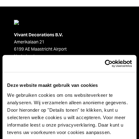
Vivant Decorations B.V.
Amerikalaan 21
6199 AE Maastricht Airport
Nederland
Tel. +31 (0)43 358 67 67
info@vivant.n
l
Deze website maakt gebruik van cookies
Volg ons op:
We gebruiken cookies om ons websiteverkeer te
analyseren. Wij verzamelen alleen anonieme gegevens.
Door hieronder op "Details tonen" te klikken, kunt u
selecteren welke cookies u wilt accepteren. Voor meer
Productcategorieën
informatie leest u onze privacyverklaring. Daar kunt u
tevens uw voorkeuren voor cookies aanpassen.
Decoraties