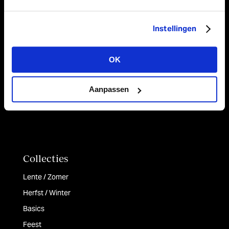
Koorden
Linten
Instellingen
Papier
Tafellopers & Stoffen
OK
Tassen & Doosjes
Aanpassen
Collecties
Lente / Zomer
Herfst / Winter
Basics
Feest