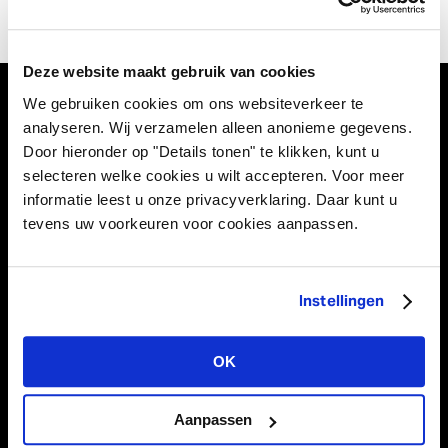
Deze website maakt gebruik van cookies
We gebruiken cookies om ons websiteverkeer te
analyseren. Wij verzamelen alleen anonieme gegevens.
Door hieronder op "Details tonen" te klikken, kunt u
Vivant Decorations B.V.
selecteren welke cookies u wilt accepteren. Voor meer
Amerikalaan 21
informatie leest u onze privacyverklaring. Daar kunt u
6199 AE Maastricht Airport
Nederland
tevens uw voorkeuren voor cookies aanpassen.
Tel. +31 (0)43 358 67 67
info@vivant.n
l
Instellingen
Volg ons op:
OK
Aanpassen
Productcategorieën