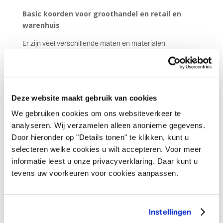
Basic koorden voor groothandel en retail en
warenhuis
Er zijn veel verschillende maten en materialen
verkrijgbaar binnen ons assortiment van Basic Koorden.
Van groothandel tot hobbyzaak, van tuincentrum tot
detaillist: als er iets gewikkeld, geknoopt of versierd mag
worden, zorgt een mooi touw of koord van Vivant voor
Deze website maakt gebruik van cookies
een complete look. Ontdek onze Basic koorden en touw
hier!
We gebruiken cookies om ons websiteverkeer te
analyseren. Wij verzamelen alleen anonieme gegevens.
Zoekt u een 100% natuurlijk raffia koord of een ruw jute
Door hieronder op "Details tonen" te klikken, kunt u
koord voor een natuurlijke look voor uw verpakte
selecteren welke cookies u wilt accepteren. Voor meer
product? In de Basics collectie van Vivant vindt u een
informatie leest u onze privacyverklaring. Daar kunt u
breed scala aan koorden van natuurlijke oorsprong. Maar
tevens uw voorkeuren voor cookies aanpassen.
ook smaakvolle koorden met polyester basis zijn hier te
vinden. In de Basics koorden collectie vindt u koorden en
touw met verschillende structuur, Van ruw tot glad, van
ragfijn tot wel 20 mm dik.
Instellingen