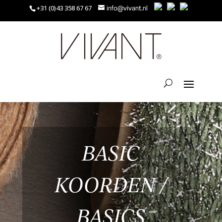
+31 (0)43 358 67 67
info@vivant.nl
BASIC
KOORDEN /
BASICS