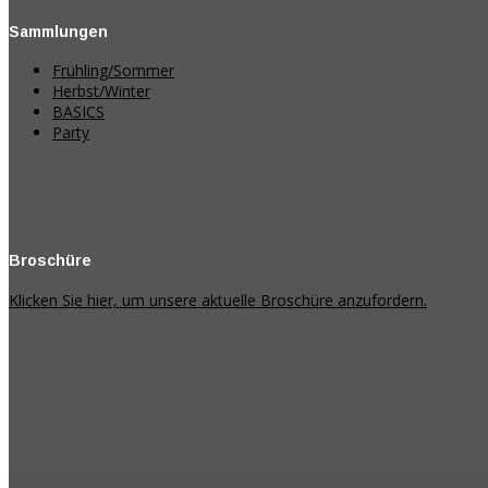
Sammlungen
Frühling/Sommer
Herbst/Winter
BASICS
Party
Broschüre
Klicken Sie hier, um unsere aktuelle Broschüre anzufordern.