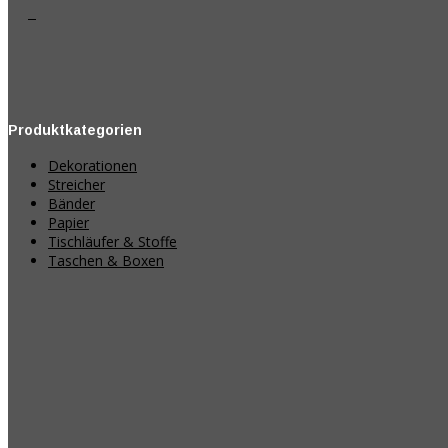
Produktkategorien
Dekorationen
Streicher
Bänder
Papier
Tischläufer & Stoffe
Taschen & Boxen