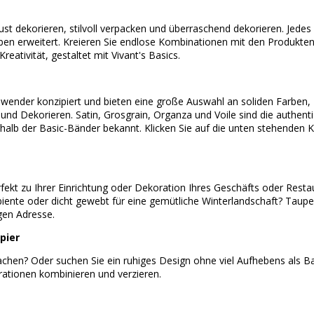
ust dekorieren, stilvoll verpacken und überraschend dekorieren. Jedes
ben erweitert. Kreieren Sie endlose Kombinationen mit den Produkten
eativität, gestaltet mit Vivant's Basics.
 Anwender konzipiert und bieten eine große Auswahl an soliden Farben,
nd Dekorieren. Satin, Grosgrain, Organza und Voile sind die authen
halb der Basic-Bänder bekannt. Klicken Sie auf die unten stehenden 
ekt zu Ihrer Einrichtung oder Dekoration Ihres Geschäfts oder Restaur
mbiente oder dicht gewebt für eine gemütliche Winterlandschaft? Taup
igen Adresse.
pier
achen? Oder suchen Sie ein ruhiges Design ohne viel Aufhebens als Bas
ationen kombinieren und verzieren.