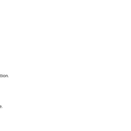
tion.
e.