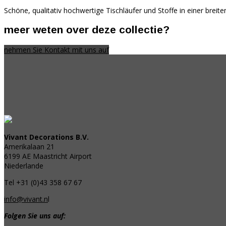
Schöne, qualitativ hochwertige Tischläufer und Stoffe in einer brei
meer weten over deze collectie?
nehmen Sie Kontakt mit uns auf
Vivant Decorations B.V.
Amerikalaan 21
6199 AE Maastricht Airport
Niederlande
Tel +31 (0)43 358 67 67
info@vivant.n
l
Folgen Sie uns auf: