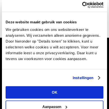
kokett, luxuriös oder lieber raffiniert, sportlich, schlicht
oder trendy? In der Basics-Kollektion finden Sie, was Sie
suchen!
Deze website maakt gebruik van cookies
We gebruiken cookies om ons websiteverkeer te
analyseren. Wij verzamelen alleen anonieme gegevens.
Door hieronder op "Details tonen" te klikken, kunt u
selecteren welke cookies u wilt accepteren. Voor meer
informatie leest u onze privacyverklaring. Daar kunt u
tevens uw voorkeuren voor cookies aanpassen.
Vivant Decorations B.V.
Amerikalaan 21
6199 AE Maastricht Airport
Niederlande
Instellingen
Tel +31 (0)43 358 67 67
OK
info@vivant.n
l
Folgen Sie uns auf:
Aanpassen