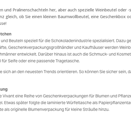
en und Pralinenschachteln her, aber auch spezielle Weinbeutel oder 
anz gleich, ob Sie einen kleinen Baumwollbeutel, eine Geschenkbox
sse!
stchen
und Beuteln speziell für die Schokoladenindustrie spezialisiert. Dazu g
chäfte, Geschenkverpackungsgroßhändler und Kaufhäuser werden Wein
chmänner entwickelt. Darüber hinaus ist auch die Schmuck- und Kosmetik
 für Seife oder eine passende Tragetasche.
e sich an den neuesten Trends orientieren. So können Sie sicher sein, da
kung
elte Vivant eine Reihe von Geschenkverpackungen für Blumen und Pflanz
l. Etwas später folgte die laminierte Würfeltasche als Papierpflanzent
te als originelle Blumenverpackung für kleine Sträuße hinzu.