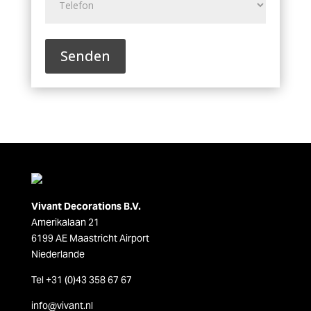
A
l
t
e
r
n
a
t
Vivant Decorations B.V.
i
Amerikalaan 21
v
6199 AE Maastricht Airport
e
Niederlande
:
Tel +31 (0)43 358 67 67
info@vivant.n
l