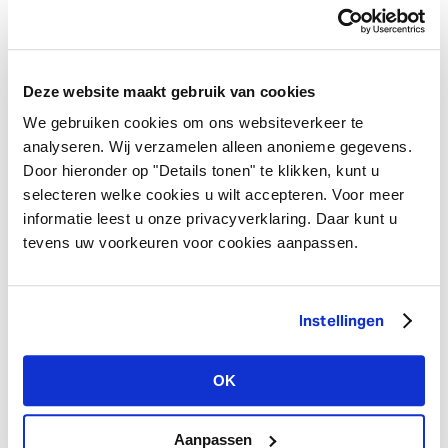
Einrichtung passt! Kreative Köpfe verwenden unsere
Schnüre und Seile auch zum Flechten von Körben
(Seegrasschnur), als Vorhangschnur (
Baumwollzwirn
),
Schmuckkordel (Satin-Halsbandkordel) oder als
Deze website maakt gebruik van cookies
originelle Variante des Schrägbandes (
100%
We gebruiken cookies om ons websiteverkeer te
Quastenschnur aus Baumwolle
). Schauen Sie sich die
analyseren. Wij verzamelen alleen anonieme gegevens.
Kordel-Kollektion unten an, um noch mehr Inspiration zu
Door hieronder op "Details tonen" te klikken, kunt u
erhalten!
selecteren welke cookies u wilt accepteren. Voor meer
informatie leest u onze privacyverklaring. Daar kunt u
tevens uw voorkeuren voor cookies aanpassen.
mehr wissen?
Instellingen
OK
nehmen Sie Kontakt mit uns auf
Aanpassen