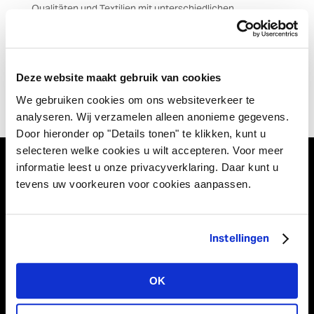
Qualitäten und Textilien mit unterschiedlichen
Strukturen. Möchten Sie es stilvoll und luxuriös oder
lieber schlicht und authentisch? In der Basics-Kollektion
finden Sie Läufer und Banner in schlichten, großen
Farblinien in verschiedenen Breiten.
Deze website maakt gebruik van cookies
We gebruiken cookies om ons websiteverkeer te
analyseren. Wij verzamelen alleen anonieme gegevens.
Door hieronder op "Details tonen" te klikken, kunt u
selecteren welke cookies u wilt accepteren. Voor meer
informatie leest u onze privacyverklaring. Daar kunt u
tevens uw voorkeuren voor cookies aanpassen.
Vivant Decorations B.V.
Amerikalaan 21
6199 AE Maastricht Airport
Instellingen
Niederlande
Tel +31 (0)43 358 67 67
OK
info@vivant.n
l