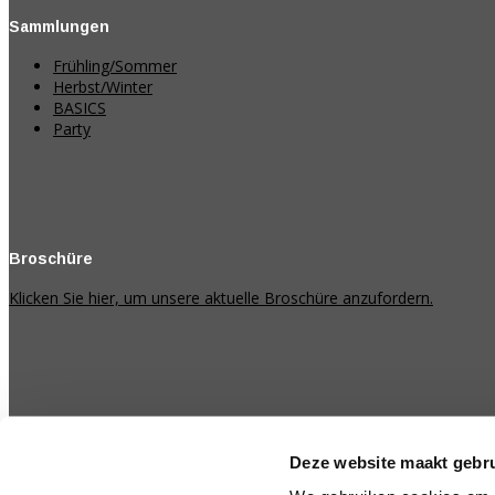
Sammlungen
Frühling/Sommer
Herbst/Winter
BASICS
Party
Broschüre
Klicken Sie hier, um unsere aktuelle Broschüre anzufordern.
Deze website maakt gebru