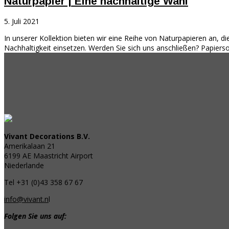
Naturpapier | Eine nachhaltige Wahl
5. Juli 2021
In unserer Kollektion bieten wir eine Reihe von Naturpapieren an, 
Nachhaltigkeit einsetzen. Werden Sie sich uns anschließen? Papiers
Vivant Decorations B.V.
Amerikalaan 21
6199 AE Maastricht Airport
Niederlande
Tel +31 (0)43 358 67 67
info@vivant.n
l
Folgen Sie uns auf: