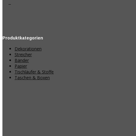
Produktkategorien
Dekorationen
Streicher
Bänder
Papier
Tischläufer & Stoffe
Taschen & Boxen