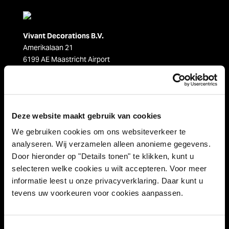
Vivant Decorations B.V.
Amerikalaan 21
6199 AE Maastricht Airport
Niederlande
Tel +31 (0)43 358 67 67
info@vivant.n
l
Deze website maakt gebruik van cookies
Folgen Sie uns auf:
We gebruiken cookies om ons websiteverkeer te
analyseren. Wij verzamelen alleen anonieme gegevens.
Door hieronder op "Details tonen" te klikken, kunt u
selecteren welke cookies u wilt accepteren. Voor meer
Produktkategorien
informatie leest u onze privacyverklaring. Daar kunt u
tevens uw voorkeuren voor cookies aanpassen.
Dekorationen
Streicher