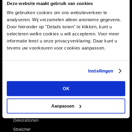
Deze website maakt gebruik van cookies
We gebruiken cookies om ons websiteverkeer te
analyseren. Wij verzamelen alleen anonieme gegevens.
Vivant Decorations B.V.
Door hieronder op "Details tonen" te klikken, kunt u
Amerikalaan 21
selecteren welke cookies u wilt accepteren. Voor meer
6199 AE Maastricht Airport
informatie leest u onze privacyverklaring. Daar kunt u
Niederlande
tevens uw voorkeuren voor cookies aanpassen.
Tel +31 (0)43 358 67 67
info@vivant.n
l
Instellingen
Folgen Sie uns auf:
OK
Aanpassen
Produktkategorien
Dekorationen
Streicher