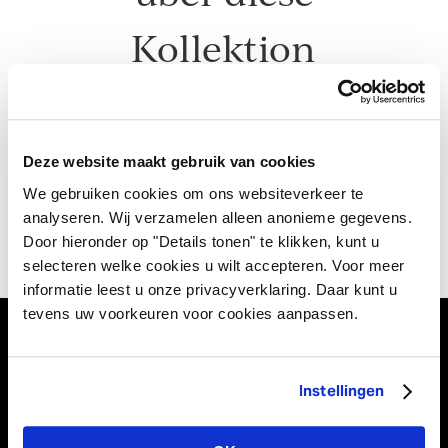
Kollektion
erfahren?
Deze website maakt gebruik van cookies
Kontakt
We gebruiken cookies om ons websiteverkeer te
analyseren. Wij verzamelen alleen anonieme gegevens.
Door hieronder op "Details tonen" te klikken, kunt u
selecteren welke cookies u wilt accepteren. Voor meer
informatie leest u onze privacyverklaring. Daar kunt u
tevens uw voorkeuren voor cookies aanpassen.
Vivant Decorations B.V.
Instellingen
Amerikalaan 21
6199 AE Maastricht Airport