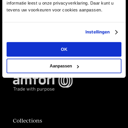
Product categories
informatie leest u onze privacyverklaring. Daar kunt u
tevens uw voorkeuren voor cookies aanpassen.
Decorations
Strings
Ribbons
Instellingen
Paper
Table runners & Fabrics
OK
Bags & Boxes
Aanpassen
Collections