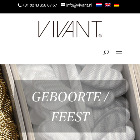
+31 (0)43 358 67 67
info@vivant.nl
GEBOORTE /
FEEST