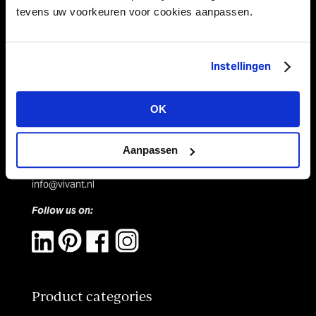
tevens uw voorkeuren voor cookies aanpassen.
Instellingen
Vivant Decorations B.V.
Amerikalaan 21
OK
6199 AE Maastricht Airport
Netherlands
Aanpassen
Tel +31 (0)43 358 67 67
info@vivant.n
l
Follow us on:
Product categories