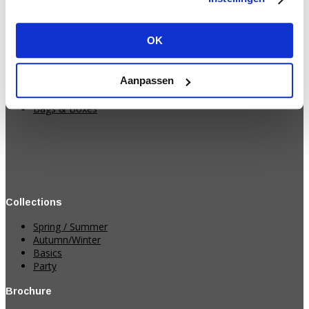
Product categories
OK
Decorations
Strings
Ribbons
Aanpassen
Paper
Table runners & Fabrics
Bags & Boxes
Collections
Spring / Summer
Autumn/Winter
Basics
Party
Brochure