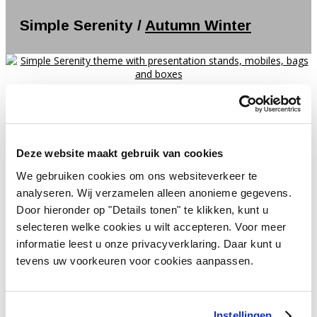
Simple Serenity /
Autumn Winter
Want to know more about this collection?
Contact us
Deze website maakt gebruik van cookies
Vivant Decorations B.V.
We gebruiken cookies om ons websiteverkeer te
Amerikalaan 21
analyseren. Wij verzamelen alleen anonieme gegevens.
6199 AE Maastricht Airport
Door hieronder op "Details tonen" te klikken, kunt u
Netherlands
selecteren welke cookies u wilt accepteren. Voor meer
Tel +31 (0)43 358 67 67
informatie leest u onze privacyverklaring. Daar kunt u
tevens uw voorkeuren voor cookies aanpassen.
info@vivant.n
l
Follow us on:
Instellingen