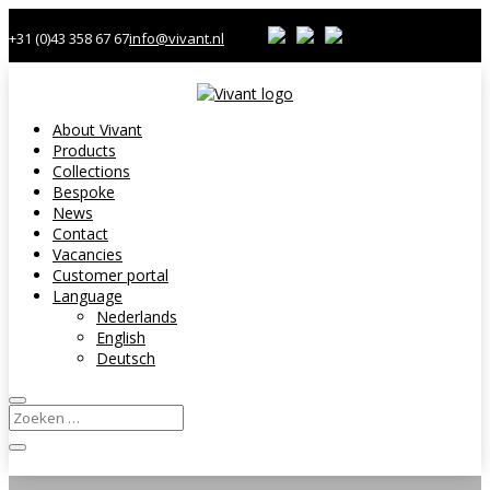
+31 (0)43 358 67 67
info@vivant.nl
About Vivant
Products
Collections
Bespoke
News
Contact
Vacancies
Customer portal
Language
Nederlands
English
Deutsch