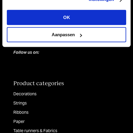
Amerikalaan 21
6199 AE Maastricht Airport
OK
Netherlands
Tel +31 (0)43 358 67 67
Aanpassen
info@vivant.n
l
Follow us on:
Product categories
Decorations
Strings
Ribbons
Paper
Table runners & Fabrics