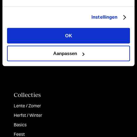
Koorden
Linten
Instellingen
Papier
Tafellopers & Stoffen
OK
Tassen & Doosjes
Aanpassen
Collecties
Lente / Zomer
Herfst / Winter
Basics
Feest