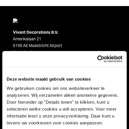
Vivant Decorations B.V.
Amerikalaan 21
6199 AE Maastricht Airport
Nederland
Tel. +31 (0)43 358 67 67
info@vivant.n
l
Deze website maakt gebruik van cookies
Volg ons op:
We gebruiken cookies om ons websiteverkeer te
analyseren. Wij verzamelen alleen anonieme gegevens.
Door hieronder op "Details tonen" te klikken, kunt u
selecteren welke cookies u wilt accepteren. Voor meer
Productcategorieën
informatie leest u onze privacyverklaring. Daar kunt u
tevens uw voorkeuren voor cookies aanpassen.
Decoraties