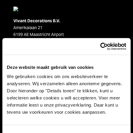
Vivant Decorations B.V.
Amerikalaan 21
6199 AE Maastricht Airport
Niederlande
Tel +31 (0)43 358 67 67
info@vivant.n
l
Deze website maakt gebruik van cookies
Folgen Sie uns auf:
We gebruiken cookies om ons websiteverkeer te
analyseren. Wij verzamelen alleen anonieme gegevens.
Door hieronder op "Details tonen" te klikken, kunt u
selecteren welke cookies u wilt accepteren. Voor meer
Produktkategorien
informatie leest u onze privacyverklaring. Daar kunt u
tevens uw voorkeuren voor cookies aanpassen.
Dekorationen
Streicher